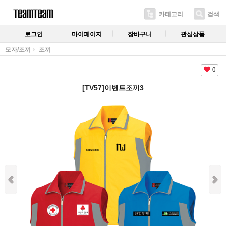
카테고리
검색
로그인
마이페이지
장바구니
관심상품
모자/조끼
조끼
0
[TV57]이벤트조끼3