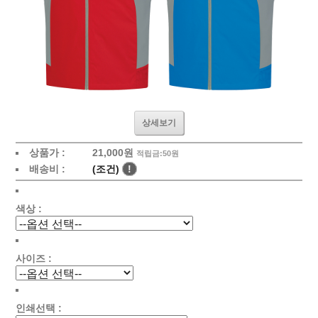
상세보기
상품가 :
21,000원
적립금:50원
배송비 :
(조건)
!
색상 :
사이즈 :
인쇄선택 :