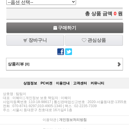
총 상품 금액
0
원
구매하기
장바구니
관심상품
상품리뷰
[0]
상점정보
PC버젼
이용안내
고객센터
커뮤니티
상호명 : 팀팀이
대표 : 이혜미 | 개인정보 보호 책임자 : 이혜미
사업자등록번호 :110-18-98617 | 통신판매업신고번호 : 2020-서울동대문-1355호
전화 : 070-8741-9297,010-4905-1340 | 팩스 : 02-2235-7339
주소 : 서울시 동대문구 천호대로 16가길4 1층
이용약관
|
개인정보처리방침