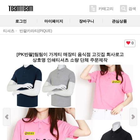
카테고리
검색
로그인
마이페이지
장바구니
관심상품
티셔츠
반팔카라티(PIQUE)
0
[PK반팔]팀팀이 가게티 매장티 음식점 고깃집 회사로고
상호명 인쇄티셔츠 소량 단체 주문제작