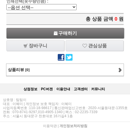
인쇄선택(옷수량만큼) :
총 상품 금액
0
원
구매하기
장바구니
관심상품
상품리뷰
[0]
상점정보
PC버젼
이용안내
고객센터
커뮤니티
상호명 : 팀팀이
대표 : 이혜미 | 개인정보 보호 책임자 : 이혜미
사업자등록번호 :110-18-98617 | 통신판매업신고번호 : 2020-서울동대문-1355호
전화 : 070-8741-9297,010-4905-1340 | 팩스 : 02-2235-7339
주소 : 서울시 동대문구 천호대로 16가길4 1층
이용약관
|
개인정보처리방침