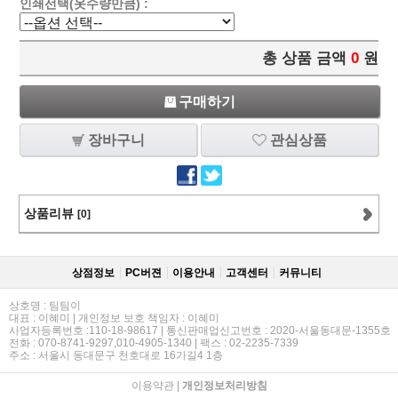
인쇄선택(옷수량만큼) :
총 상품 금액
0
원
구매하기
장바구니
관심상품
상품리뷰
[0]
상점정보
PC버젼
이용안내
고객센터
커뮤니티
상호명 : 팀팀이
대표 : 이혜미 | 개인정보 보호 책임자 : 이혜미
사업자등록번호 :110-18-98617 | 통신판매업신고번호 : 2020-서울동대문-1355호
전화 : 070-8741-9297,010-4905-1340 | 팩스 : 02-2235-7339
주소 : 서울시 동대문구 천호대로 16가길4 1층
이용약관
|
개인정보처리방침