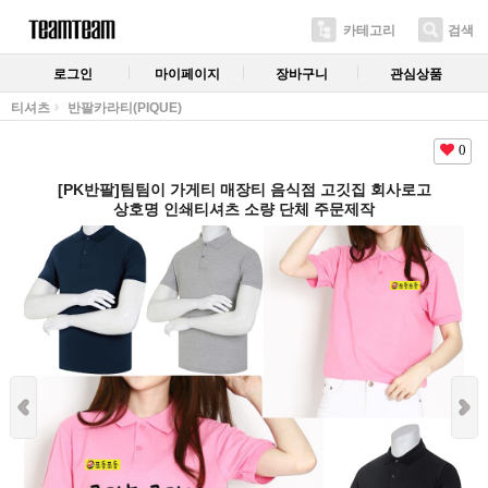
카테고리
검색
로그인
마이페이지
장바구니
관심상품
티셔츠
반팔카라티(PIQUE)
0
[PK반팔]팀팀이 가게티 매장티 음식점 고깃집 회사로고
상호명 인쇄티셔츠 소량 단체 주문제작