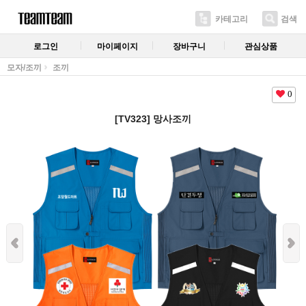
카테고리
검색
로그인
마이페이지
장바구니
관심상품
모자/조끼
조끼
0
[TV323] 망사조끼