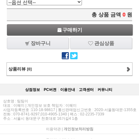
총 상품 금액
0
원
구매하기
장바구니
관심상품
상품리뷰
[0]
상점정보
PC버젼
이용안내
고객센터
커뮤니티
상호명 : 팀팀이
대표 : 이혜미 | 개인정보 보호 책임자 : 이혜미
사업자등록번호 :110-18-98617 | 통신판매업신고번호 : 2020-서울동대문-1355호
전화 : 070-8741-9297,010-4905-1340 | 팩스 : 02-2235-7339
주소 : 서울시 동대문구 천호대로 16가길4 1층
이용약관
|
개인정보처리방침