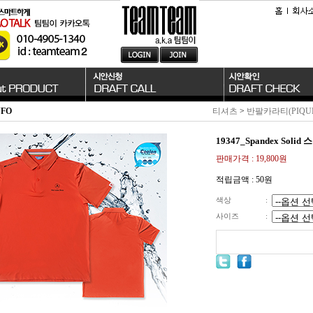
NFO
티셔츠
>
반팔카라티(PIQU
19347_Spandex Sol
판매가격 :
19,800원
적립금액 :
50원
색상
:
사이즈
: