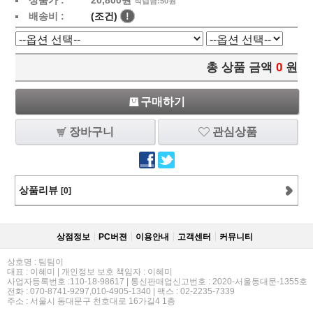
상품가 :
20,800
원
적립금:50원
배송비 :
(조건)
!
총 상품 금액
0
원
구매하기
장바구니
관심상품
상품리뷰
[0]
상점정보
PC버젼
이용안내
고객센터
커뮤니티
상호명 : 팀팀이
대표 : 이혜미 | 개인정보 보호 책임자 : 이혜미
사업자등록번호 :110-18-98617 | 통신판매업신고번호 : 2020-서울동대문-1355호
전화 : 070-8741-9297,010-4905-1340 | 팩스 : 02-2235-7339
주소 : 서울시 동대문구 천호대로 16가길4 1층