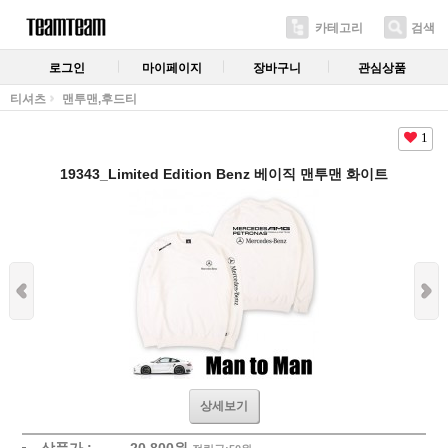
카테고리
검색
로그인
마이페이지
장바구니
관심상품
티셔츠
맨투맨,후드티
1
19343_Limited Edition Benz 베이직 맨투맨 화이트
상세보기