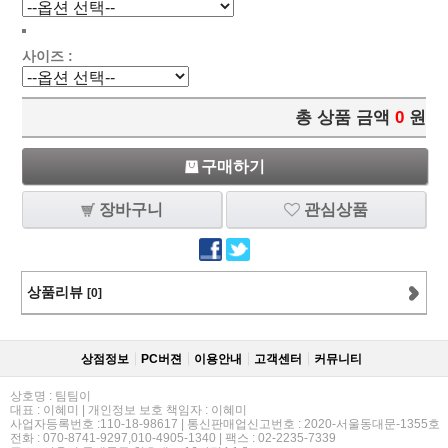
사이즈 :
총 상품 금액
0
원
구매하기
장바구니
관심상품
상품리뷰
[0]
상점정보
PC버젼
이용안내
고객센터
커뮤니티
상호명 : 팀팀이
대표 : 이혜미 | 개인정보 보호 책임자 : 이혜미
사업자등록번호 :110-18-98617 | 통신판매업신고번호 : 2020-서울동대문-1355호
전화 : 070-8741-9297,010-4905-1340 | 팩스 : 02-2235-7339