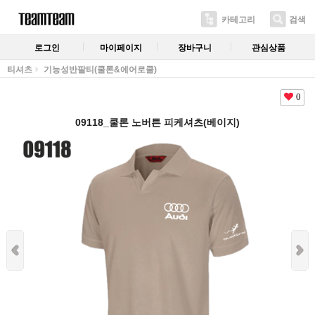
카테고리
검색
로그인
마이페이지
장바구니
관심상품
티셔츠
기능성반팔티(쿨론&에어로쿨)
0
09118_쿨론 노버튼 피케셔츠(베이지)