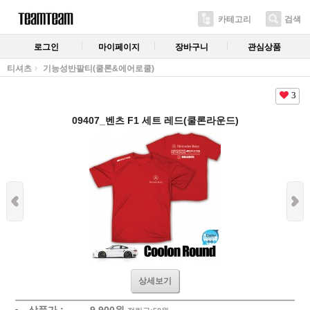
카테고리
검색
로그인
마이페이지
장바구니
관심상품
티셔츠
기능성반팔티(쿨론&에어로쿨)
3
09407_벤츠 F1 세트 레드(쿨론라운드)
상세보기