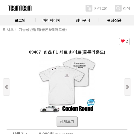
카테고리
검색
로그인
마이페이지
장바구니
관심상품
티셔츠
기능성반팔티(쿨론&에어로쿨)
2
09407_벤츠 F1 세트 화이트(쿨론라운드)
상세보기