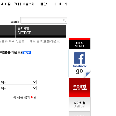
로쿨)
>
09407_벤츠 F1 세트 블랙(쿨론라운드)
 블랙(쿨론라운드)
총 상품 금액
0
원