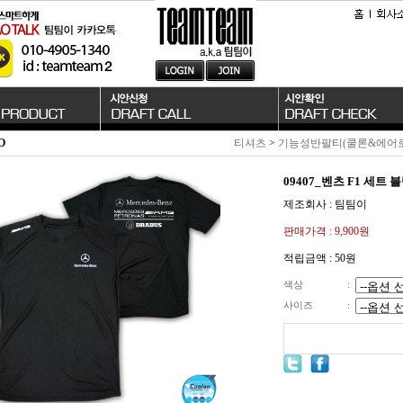
O
티셔츠
>
기능성반팔티(쿨론&에어
09407_벤츠 F1 세트
제조회사 : 팀팀이
판매가격 :
9,900원
적립금액 :
50원
색상
:
사이즈
: