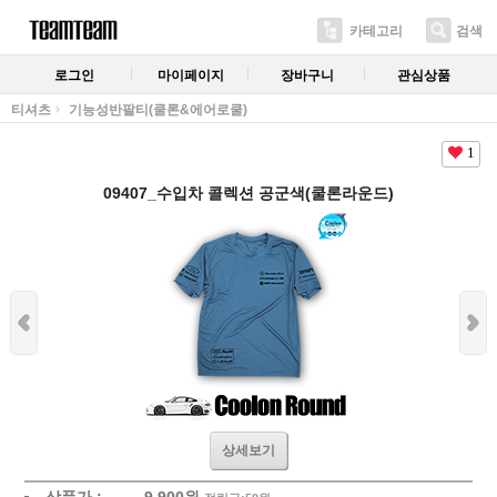
카테고리
검색
로그인
마이페이지
장바구니
관심상품
티셔츠
기능성반팔티(쿨론&에어로쿨)
1
09407_수입차 콜렉션 공군색(쿨론라운드)
상세보기