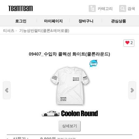
카테고리
검색
로그인
마이페이지
장바구니
관심상품
티셔츠
기능성반팔티(쿨론&에어로쿨)
2
09407_수입차 콜렉션 화이트(쿨론라운드)
상세보기