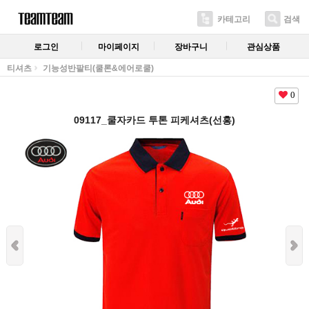
카테고리
검색
로그인
마이페이지
장바구니
관심상품
티셔츠
기능성반팔티(쿨론&에어로쿨)
0
09117_쿨자카드 투톤 피케셔츠(선홍)