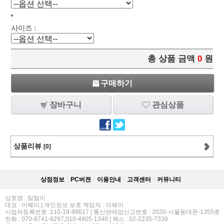
사이즈 :
총 상품 금액
0
원
구매하기
장바구니
관심상품
상품리뷰
[0]
상점정보
PC버젼
이용안내
고객센터
커뮤니티
상호명 : 팀팀이
대표 : 이혜미 | 개인정보 보호 책임자 : 이혜미
사업자등록번호 :110-18-98617 | 통신판매업신고번호 : 2020-서울동대문-1355호
전화 : 070-8741-9297,010-4905-1340 | 팩스 : 02-2235-7339