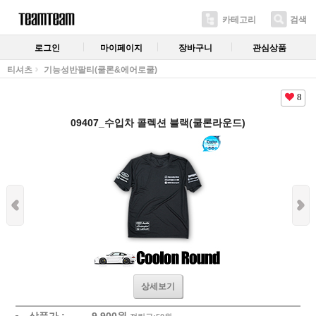
카테고리
검색
로그인
마이페이지
장바구니
관심상품
티셔츠
기능성반팔티(쿨론&에어로쿨)
8
09407_수입차 콜렉션 블랙(쿨론라운드)
상세보기