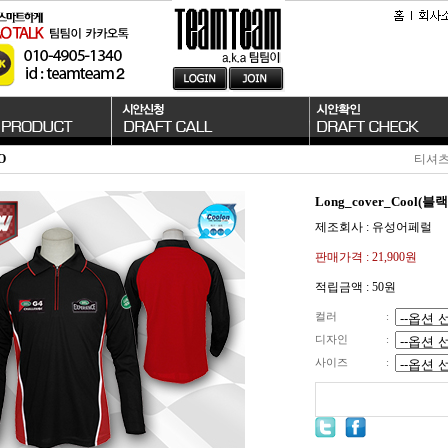
O
티셔
Long_cover_Cool(블
제조회사 : 유성어페럴
판매가격 :
21,900원
적립금액 :
50원
컬러
:
디자인
:
사이즈
: