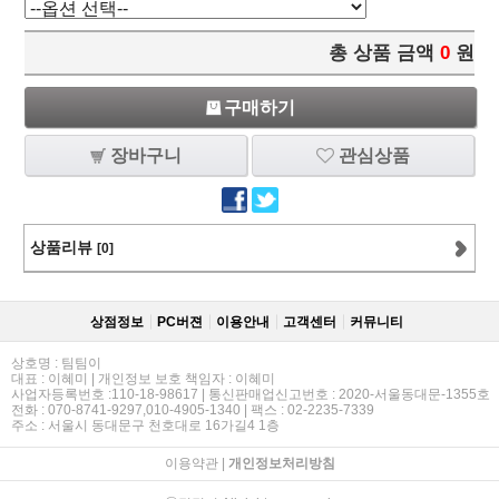
총 상품 금액
0
원
구매하기
장바구니
관심상품
상품리뷰
[0]
상점정보
PC버젼
이용안내
고객센터
커뮤니티
상호명 : 팀팀이
대표 : 이혜미 | 개인정보 보호 책임자 : 이혜미
사업자등록번호 :110-18-98617 | 통신판매업신고번호 : 2020-서울동대문-1355호
전화 : 070-8741-9297,010-4905-1340 | 팩스 : 02-2235-7339
주소 : 서울시 동대문구 천호대로 16가길4 1층
이용약관
|
개인정보처리방침