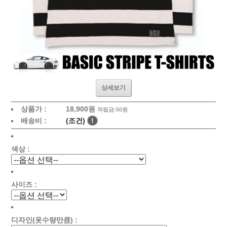
상세보기
상품가 :
18,900원
적립금:50원
배송비 :
(조건)
!
색상 :
사이즈 :
디자인(옷수량만큼) :