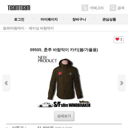
카테고리
검색
로그인
마이페이지
장바구니
관심상품
점퍼/바람막이
레이싱 바람막이
1
09505_춘추 바람막이 카키(봄/가을용)
상세보기