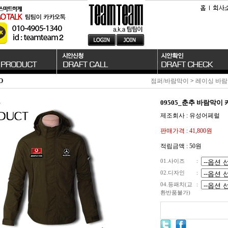
O
점퍼/바람막이
>
레이싱 바
09505_춘추 바람막이 
제조회사 : 유성어페럴
판매가격 :
41,800원
적립금액 :
50원
01.사이즈
:
02.디자인
:
04.등패치(교
:
환반품불가)