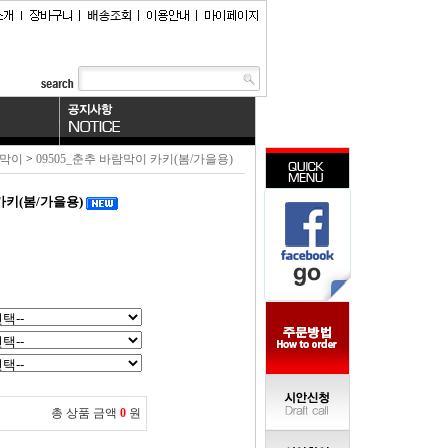
람막이
>
09505_춘추 바람막이 카키(봄/가을용)
카키(봄/가을용)
총 상품 금액
0
원