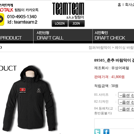
O
점퍼/바람막이
>
레이싱 바
09505_춘추 바람막이 
제조회사 : 유성어페럴
판매가격 :
41,800원
적립금액 :
50원
01.사이즈
:
02.디자인
:
04.등패치(교
:
환반품불가)