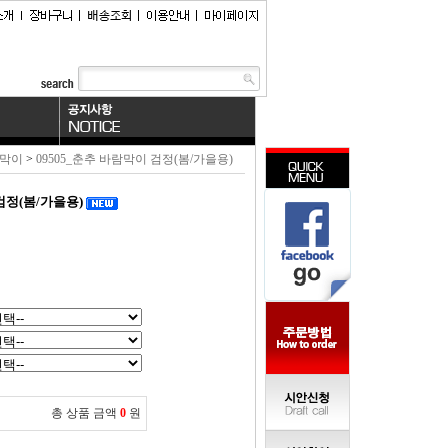
람막이
>
09505_춘추 바람막이 검정(봄/가을용)
검정(봄/가을용)
총 상품 금액
0
원