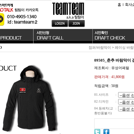
O
점퍼/바람막이
>
레이싱 바
09505_춘추 바람막이 
제조회사 : 유성어페럴
판매가격 :
41,800원
적립금액 :
50원
01.사이즈
:
02.디자인
:
04.등패치(교
:
환반품불가)