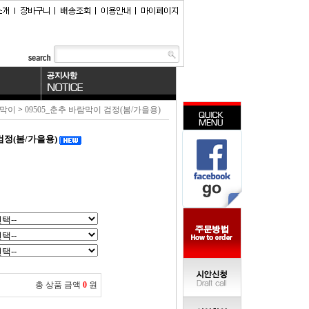
람막이
>
09505_춘추 바람막이 검정(봄/가을용)
검정(봄/가을용)
총 상품 금액
0
원