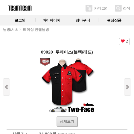
카테고리
검색
로그인
마이페이지
장바구니
관심상품
남방/셔츠
레이싱 반팔남방
2
09020_투페이스(블랙/레드)
상세보기