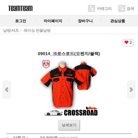
카테고리
검색
로그인
마이페이지
장바구니
관심상품
남방/셔츠
레이싱 반팔남방
2
09014_크로스로드(오렌지/블랙)
상세보기