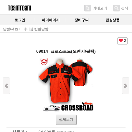
카테고리
검색
로그인
마이페이지
장바구니
관심상품
남방/셔츠
레이싱 반팔남방
2
09014_크로스로드(오렌지/블랙)
상세보기