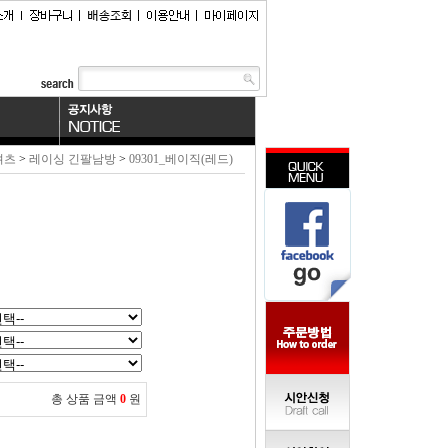
셔츠
>
레이싱 긴팔남방
>
09301_베이직(레드)
총 상품 금액
0
원