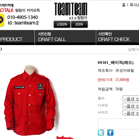
O
남방/
09301_베이직(레드)
제조회사 : 유성어패럴
판매가격 :
25,800원
적립금액 :
50원
컬러
:
디자인
:
사이즈
: