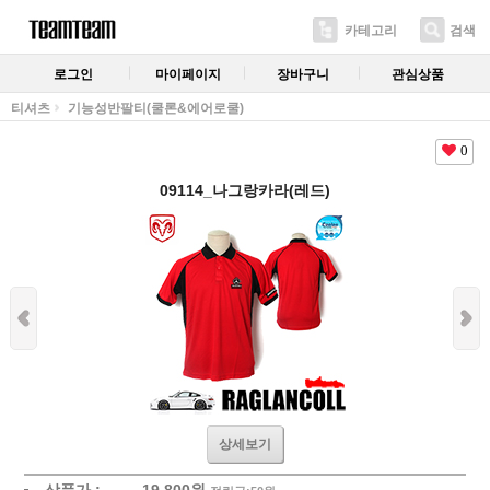
카테고리
검색
로그인
마이페이지
장바구니
관심상품
티셔츠
기능성반팔티(쿨론&에어로쿨)
0
09114_나그랑카라(레드)
상세보기