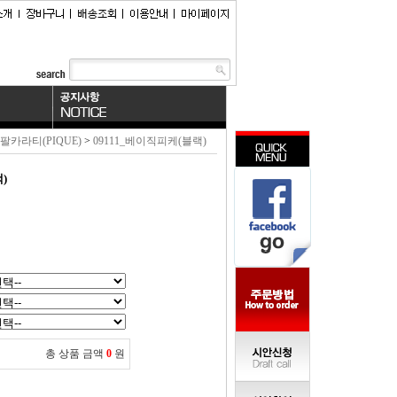
팔카라티(PIQUE)
>
09111_베이직피케(블랙)
)
총 상품 금액
0
원