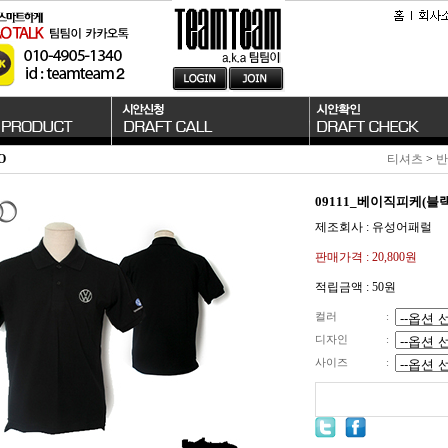
O
티셔츠
>
반
09111_베이직피케(블랙
제조회사 : 유성어패럴
판매가격 :
20,800원
적립금액 :
50원
컬러
:
디자인
:
사이즈
: