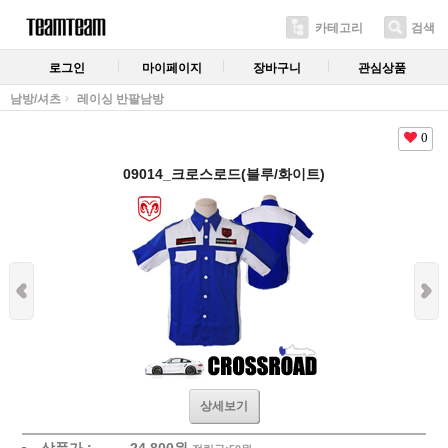
카테고리
검색
로그인
마이페이지
장바구니
관심상품
남방/셔츠
레이싱 반팔남방
0
09014_크로스로드(블루/화이트)
상세보기