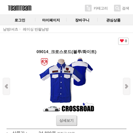
카테고리
검색
로그인
마이페이지
장바구니
관심상품
남방/셔츠
레이싱 반팔남방
0
09014_크로스로드(블루/화이트)
상세보기