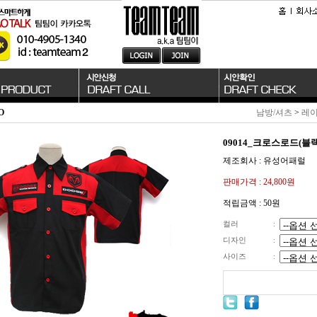
O
남방/셔츠
>
레이
09014_크로스로드(블랙
제조회사 : 유성어패럴
판매가격 :
24,800원
적립금액 :
50원
컬러
:
디자인
:
사이즈
: