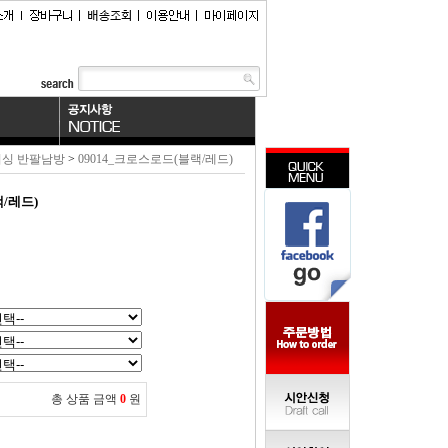
싱 반팔남방
>
09014_크로스로드(블랙/레드)
/레드)
총 상품 금액
0
원