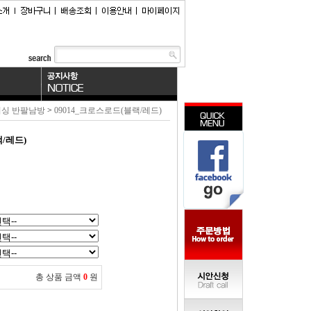
싱 반팔남방
>
09014_크로스로드(블랙/레드)
/레드)
총 상품 금액
0
원