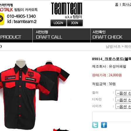
O
남방/셔츠
>
레이
09014_크로스로드(블랙
제조회사 : 유성어패럴
판매가격 :
24,800원
적립금액 :
50원
컬러
:
디자인
:
사이즈
: