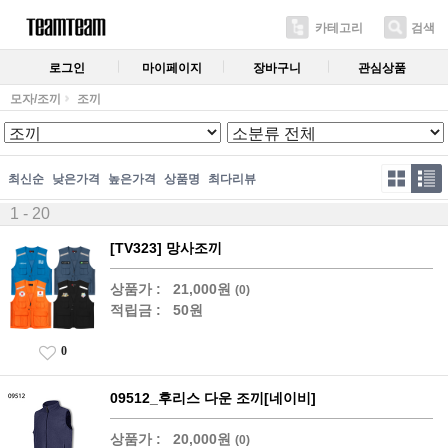
카테고리
검색
로그인
마이페이지
장바구니
관심상품
모자/조끼
조끼
최신순
낮은가격
높은가격
상품명
최다리뷰
1 - 20
[TV323] 망사조끼
상품가 :
21,000원
(0)
적립금 :
50원
0
09512_후리스 다운 조끼[네이비]
상품가 :
20,000원
(0)