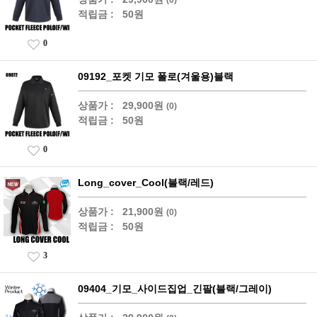
적립금 :
50원
0
09192_포켓 기모 폴로(겨울용)블랙
상품가 :
29,900원
(0)
적립금 :
50원
0
Long_cover_Cool(블랙/레드)
상품가 :
21,900원
(0)
적립금 :
50원
3
09404_기모_사이드집업_긴팔(블랙/그레이)