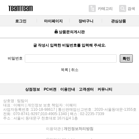
카테고리
검색
로그인
마이페이지
장바구니
관심상품
상품문의게시판
글 작성시 입력한 비밀번호를 입력해 주세요.
비밀번호
확인
목록
|
취소
상점정보
PC버젼
이용안내
고객센터
커뮤니티
상호명 : 팀팀이
대표 : 이혜미 | 개인정보 보호 책임자 : 이혜미
사업자등록번호 :110-18-98617 | 통신판매업신고번호 : 2020-서울동대문-1355호
전화 : 070-8741-9297,010-4905-1340 | 팩스 : 02-2235-7339
주소 : 서울시 동대문구 천호대로 16가길4 1층
이용약관
|
개인정보처리방침