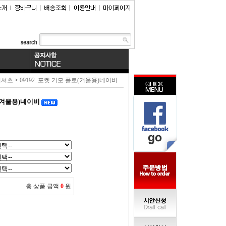
티셔츠
>
09192_포켓 기모 폴로(겨울용)네이비
로(겨울용)네이비
총 상품 금액
0
원