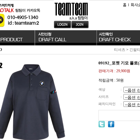
O
티셔츠
>
긴팔
09192_포켓 기모 폴
판매가격 :
29,900원
적립금액 :
50원
색상
:
사이즈
:
패치디자인
: