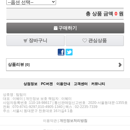
총 상품 금액
0
원
구매하기
장바구니
관심상품
상품리뷰
[0]
상점정보
PC버젼
이용안내
고객센터
커뮤니티
상호명 : 팀팀이
대표 : 이혜미 | 개인정보 보호 책임자 : 이혜미
사업자등록번호 :110-18-98617 | 통신판매업신고번호 : 2020-서울동대문-1355호
전화 : 070-8741-9297,010-4905-1340 | 팩스 : 02-2235-7339
주소 : 서울시 동대문구 천호대로 16가길4 1층
이용약관
|
개인정보처리방침