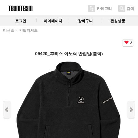
카테고리
검색
로그인
마이페이지
장바구니
관심상품
티셔츠
긴팔티셔츠
0
09420_후리스 아노락 반집업(블랙)