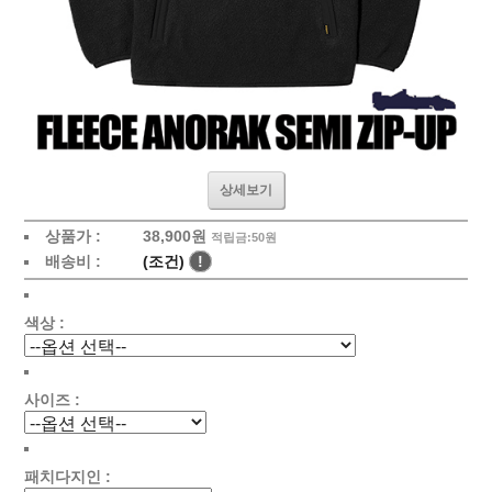
상세보기
상품가 :
38,900원
적립금:50원
배송비 :
(조건)
!
색상 :
사이즈 :
패치다지인 :