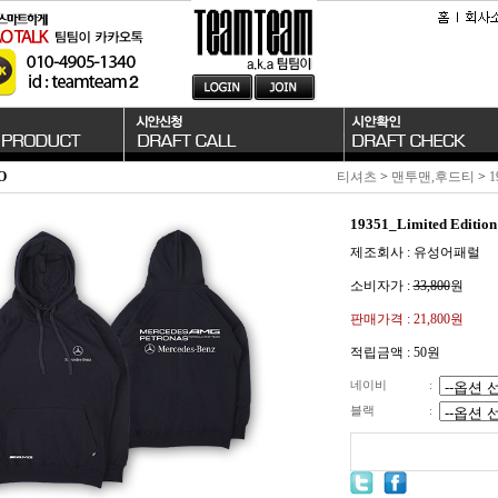
O
티셔츠
>
맨투맨,후드티
>
1
19351_Limited Edi
제조회사 : 유성어패럴
소비자가 :
33,800
원
판매가격 :
21,800원
적립금액 :
50원
네이비
:
블랙
: