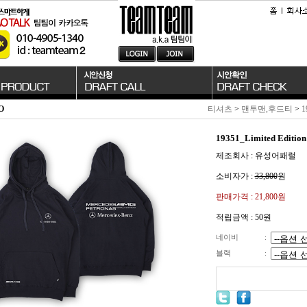
O
티셔츠
>
맨투맨,후드티
>
1
19351_Limited Edi
제조회사 : 유성어패럴
소비자가 :
33,800
원
판매가격 :
21,800원
적립금액 :
50원
네이비
:
블랙
: