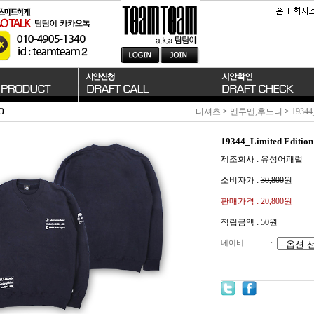
O
티셔츠
>
맨투맨,후드티
>
1934
19344_Limited Ed
제조회사 : 유성어패럴
소비자가 :
30,800
원
판매가격 :
20,800원
적립금액 :
50원
네이비
: