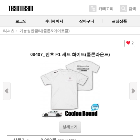
카테고리
검색
로그인
마이페이지
장바구니
관심상품
티셔츠
기능성반팔티(쿨론&에어로쿨)
2
09407_벤츠 F1 세트 화이트(쿨론라운드)
상세보기