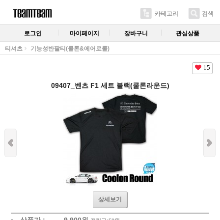
카테고리
검색
로그인
마이페이지
장바구니
관심상품
티셔츠
기능성반팔티(쿨론&에어로쿨)
15
09407_벤츠 F1 세트 블랙(쿨론라운드)
상세보기