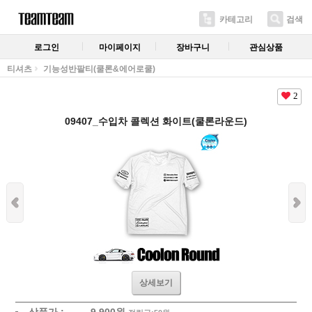
카테고리
검색
로그인
마이페이지
장바구니
관심상품
티셔츠
기능성반팔티(쿨론&에어로쿨)
2
09407_수입차 콜렉션 화이트(쿨론라운드)
상세보기