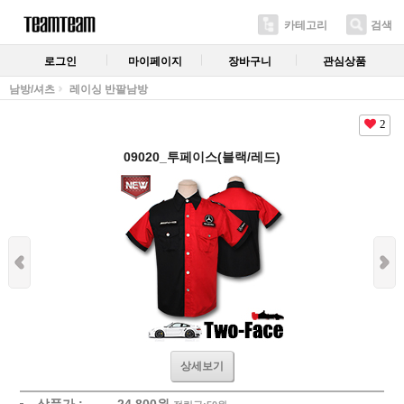
카테고리
검색
로그인
마이페이지
장바구니
관심상품
남방/셔츠
레이싱 반팔남방
2
09020_투페이스(블랙/레드)
상세보기