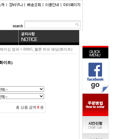
레이싱 점퍼
>
09905_웰론 하프 패딩(화이트)
(화이트)
총 상품 금액
0
원