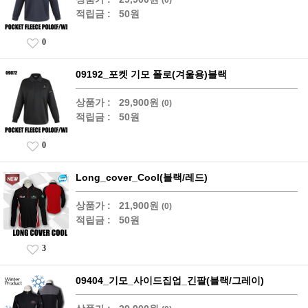
적립금 :
50원
0
09192_포켓 기모 폴로(겨울용)블랙
상품가 :
29,900원
(0)
적립금 :
50원
0
Long_cover_Cool(블랙/레드)
상품가 :
21,900원
(0)
적립금 :
50원
3
09404_기모_사이드집업_긴팔(블랙/그레이)